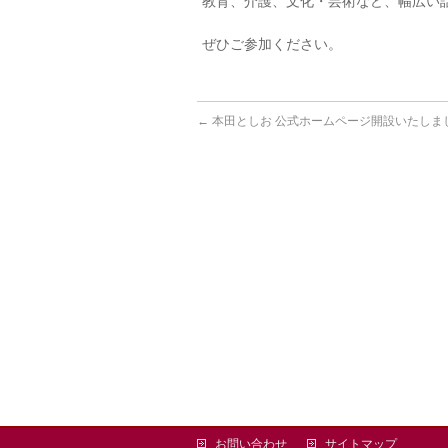
教育、介護、文化・芸術など、幅広い
ぜひご参加ください。
←
本田としお 公式ホームページ開設いたしま
お問い合わせ
サイトマップ