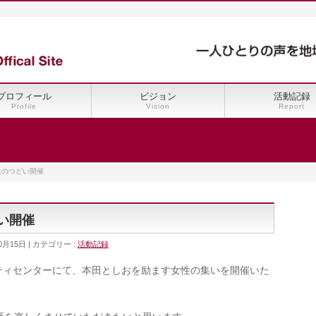
プロフィール
ビジョン
活動記録
Profile
Vision
Report
女性のつどい開催
どい開催
0月15日
カテゴリー :
活動記録
ュニティセンターにて、本田としおを励ます女性の集いを開催いた